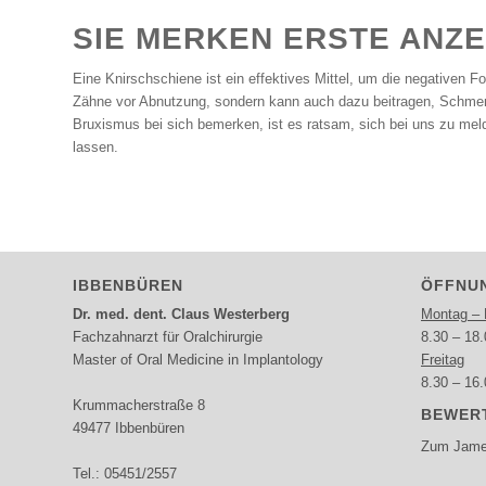
SIE MERKEN ERSTE ANZ
Eine Knirschschiene ist ein effektives Mittel, um die negativen F
Zähne vor Abnutzung, sondern kann auch dazu beitragen, Schmer
Bruxismus bei sich bemerken, ist es ratsam, sich bei uns zu meld
lassen.
IBBENBÜREN
ÖFFNU
Dr. med. dent. Claus Westerberg
Montag – 
Fachzahnarzt für Oralchirurgie
8.30 – 18.
Master of Oral Medicine in Implantology
Freitag
8.30 – 16.
Krummacherstraße 8
BEWERT
49477 Ibbenbüren
Zum Jamed
Tel.:
05451/2557