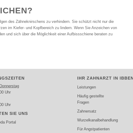
EICHEN?
olgen des Zähneknirschens zu verhindern. Sie schützt nicht nur die
zen im Kiefer- und Kopfbereich zu lindern. Wenn Sie Anzeichen von
en und sich über die Möglichkeit einer Aufbissschiene beraten zu
NGSZEITEN
IHR ZAHNARZT IN IBB
Donnerstag
Leistungen
00 Uhr
Häufig gestellte
Fragen
00 Uhr
Zahnersatz
EN SIE UNS
Wurzelkanalbehandlung
a Portal
Für Angstpatienten