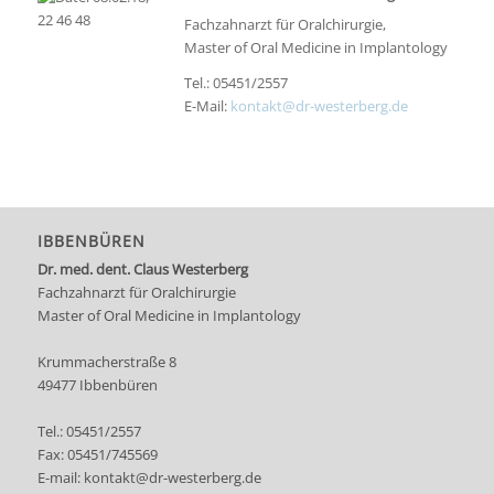
Fachzahnarzt für Oralchirurgie,
Master of Oral Medicine in Implantology
Tel.: 05451/2557
E-Mail:
kontakt@dr-westerberg.de
IBBENBÜREN
Dr. med. dent. Claus Westerberg
Fachzahnarzt für Oralchirurgie
Master of Oral Medicine in Implantology
Krummacherstraße 8
49477 Ibbenbüren
Tel.:
05451/2557
Fax: 05451/745569
E-mail:
kontakt@dr-westerberg.de