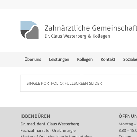
Über uns
Leistungen
Kollegen
Kontakt
Sozial
SINGLE PORTFOLIO: FULLSCREEN SLIDER
IBBENBÜREN
ÖFFNUN
Dr. med. dent. Claus Westerberg
Montag –
Fachzahnarzt für Oralchirurgie
8.30 – 18.
Master of Oral Medicine in Implantology
Freitag