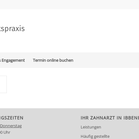
es Engagement
Termin online buchen
GSZEITEN
IHR ZAHNARZT IN IBBE
 Donnerstag
Leistungen
00 Uhr
Häufig gestellte