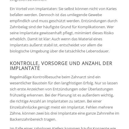
Ein Vorteil von Implantaten: Sie selbst können nicht von Karies
befallen werden. Dennoch ist das umliegende Gewebe
empfindlich und muss geschützt werden. Entzündungen durch
Zahnbelag sind der häufigste Grund für Komplikationen. Wer
seine Implantate gewissenhaft pflegt, minimiert dieses Risiko
erheblich. Damit ist klar: Auch wenn das Material eines
Implantats äußerst stabil ist, entscheidet vor allem die
biologische Umgebung über die tatsächliche Lebensdauer.
KONTROLLE, VORSORGE UND ANZAHL DER
IMPLANTATE
Regelmäßige Kontrollbesuche beim Zahnarzt sind ein
wesentlicher Baustein für den langfristigen Erfolg. Nur so lassen
sich erste Anzeichen von Entzündungen oder Überlastungen
frühzeitig erkennen. Bei der Planung ist es außerdem wichtig,
die richtige Anzahl an Implantaten zu setzen. Bei einer
Einzelzahnlücke genügt meist ein Implantat. Fehlen mehrere
Zähne, können zwei bis drei Implantate eine ganze Zahnreihe im
Backenzahnbereich tragen.
Im Falle eines zahnlosen Kiefers kommen häufig Konzepte wie